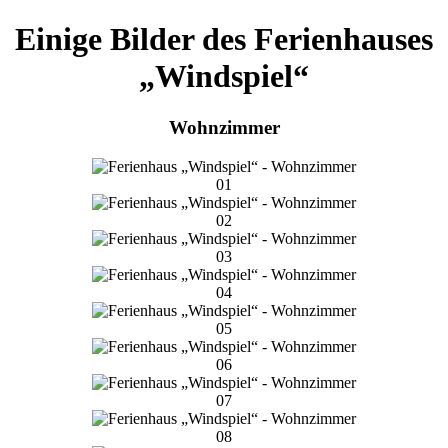
Einige Bilder des Ferienhauses
„Windspiel“
Wohnzimmer
01
02
03
04
05
06
07
08