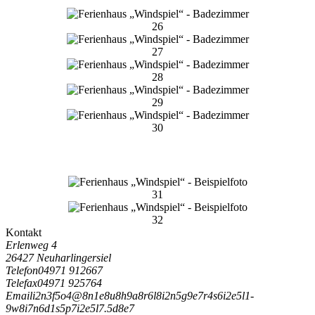
26
27
28
29
30
31
32
Kontakt
Erlenweg 4
26427 Neuharlingersiel
Telefon
04971 912667
Telefax
04971 925764
Email
i
2
n
3
f
5
o
4
@
8
n
1
e
8
u
8
h
9
a
8
r
6
l
8
i
2
n
5
g
9
e
7
r
4
s
6
i
2
e
5
l
1
-
9
w
8
i
7
n
6
d
1
s
5
p
7
i
2
e
5
l
7
.
5
d
8
e
7