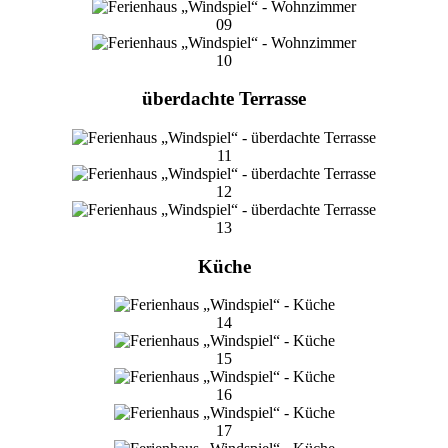
09
10
überdachte Terrasse
11
12
13
Küche
14
15
16
17