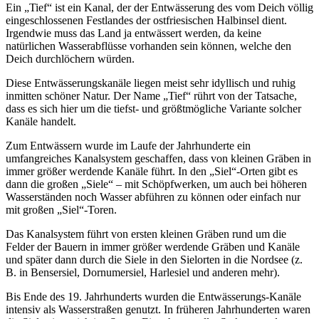
Ein „Tief“ ist ein Kanal, der der Entwässerung des vom Deich völlig
eingeschlossenen Festlandes der ostfriesischen Halbinsel dient.
Irgendwie muss das Land ja entwässert werden, da keine
natürlichen Wasserabflüsse vorhanden sein können, welche den
Deich durchlöchern würden.
Diese Entwässerungskanäle liegen meist sehr idyllisch und ruhig
inmitten schöner Natur. Der Name „Tief“ rührt von der Tatsache,
dass es sich hier um die tiefst- und größtmögliche Variante solcher
Kanäle handelt.
Zum Entwässern wurde im Laufe der Jahrhunderte ein
umfangreiches Kanalsystem geschaffen, dass von kleinen Gräben in
immer größer werdende Kanäle führt. In den „Siel“-Orten gibt es
dann die großen „Siele“ – mit Schöpfwerken, um auch bei höheren
Wasserständen noch Wasser abführen zu können oder einfach nur
mit großen „Siel“-Toren.
Das Kanalsystem führt von ersten kleinen Gräben rund um die
Felder der Bauern in immer größer werdende Gräben und Kanäle
und später dann durch die Siele in den Sielorten in die Nordsee (z.
B. in Bensersiel, Dornumersiel, Harlesiel und anderen mehr).
Bis Ende des 19. Jahrhunderts wurden die Entwässerungs-Kanäle
intensiv als Wasserstraßen genutzt. In früheren Jahrhunderten waren