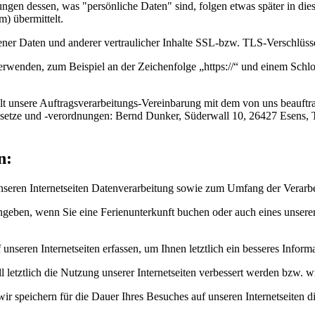
rungen dessen, was "persönliche Daten" sind, folgen etwas später in d
m) übermittelt.
ener Daten und anderer vertraulicher Inhalte SSL-bzw. TLS-Verschlüss
 verwenden, zum Beispiel an der Zeichenfolge „https://“ und einem Schl
t unsere Auftragsverarbeitungs-Vereinbarung mit dem von uns beauftrag
setze und -verordnungen: Bernd Dunker, Süderwall 10, 26427 Esens, 
n:
unseren Internetseiten Datenverarbeitung sowie zum Umfang der Verar
geben, wenn Sie eine Ferienunterkunft buchen oder auch eines unserer
nseren Internetseiten erfassen, um Ihnen letztlich ein besseres Infor
tztlich die Nutzung unserer Internetseiten verbessert werden bzw. wir
r speichern für die Dauer Ihres Besuches auf unseren Internetseiten di