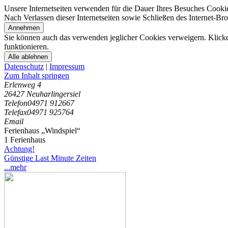
Unsere Internetseiten verwenden für die Dauer Ihres Besuches Cooki
Nach Verlassen dieser Internetseiten sowie Schließen des Internet-B
Annehmen
Sie können auch das verwenden jeglicher Cookies verweigern. Klicken
funktionieren.
Alle ablehnen
Datenschutz
|
Impressum
Zum Inhalt springen
Erlenweg 4
26427 Neuharlingersiel
Telefon
04971 912667
Telefax
04971 925764
Email
Ferienhaus „Windspiel“
1 Ferienhaus
Achtung!
Günstige Last Minute Zeiten
...mehr