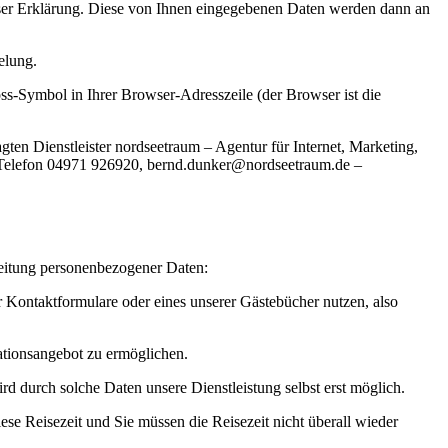
ieser Erklärung. Diese von Ihnen eingegebenen Daten werden dann an
elung.
oss-Symbol in Ihrer Browser-Adresszeile (der Browser ist die
ten Dienstleister nordseetraum – Agentur für Internet, Marketing,
Telefon 04971 926920, b
e
r
n
d
.
d
u
n
k
e
r
@
n
o
r
d
s
e
e
t
r
a
u
m
.
d
e
–
beitung personenbezogener Daten:
 Kontaktformulare oder eines unserer Gästebücher nutzen, also
mationsangebot zu ermöglichen.
d durch solche Daten unsere Dienstleistung selbst erst möglich.
ese Reisezeit und Sie müssen die Reisezeit nicht überall wieder