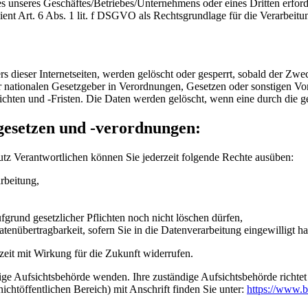
es unseres Geschäftes/Betriebes/Unternehmens oder eines Dritten erfor
dient Art. 6 Abs. 1 lit. f DSGVO als Rechtsgrundlage für die Verarbeitu
 dieser Internetseiten, werden gelöscht oder gesperrt, sobald der Zwec
r nationalen Gesetzgeber in Verordnungen, Gesetzen oder sonstigen Vo
ichten und -Fristen. Die Daten werden gelöscht, wenn eine durch die g
gesetzen und -verordnungen:
tz Verantwortlichen können Sie jederzeit folgende Rechte ausüben:
rbeitung,
grund gesetzlicher Pflichten noch nicht löschen dürfen,
tenübertragbarkeit, sofern Sie in die Datenverarbeitung eingewilligt h
rzeit mit Wirkung für die Zukunft widerrufen.
dige Aufsichtsbehörde wenden. Ihre zuständige Aufsichtsbehörde richte
ichtöffentlichen Bereich) mit Anschrift finden Sie unter:
https://www.b