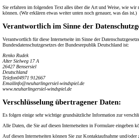
Sie erfahren im folgenden Text alles über die Art und Weise, wie wi
können. (Wir erklären etwas weiter unten noch genauer, was das ist.)
Verantwortlich im Sinne der Datenschutzg
Verantwortlich für diese Internetseite im Sinne der Datenschutzges
Bundesdatenschutzgesetzes der Bundesrepublik Deutschland ist:
Renko Rudek
Alter Sielweg 17 A
26427 Bensersiel
Deutschland
Telefon
04971 912667
Email
i
n
f
o
@
n
e
u
h
a
r
l
i
n
g
e
r
s
i
e
l
-
w
i
n
d
s
p
i
e
l
.
d
e
www.neuharlingersiel-windspiel.de
Verschlüsselung übertragener Daten:
Es folgen einige sehr wichtige grundsätzliche Information zur verschlü
Alle Daten, die Sie auf diesen Internetseiten in Formulare eingeben k
Auf diesen Internetseiten können Sie zur Kontaktaufnahme und/od